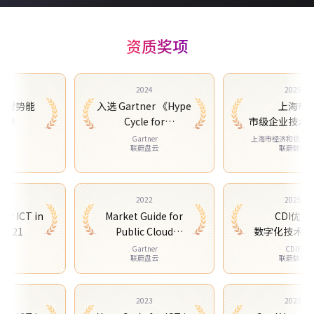
资质奖项
2024
2025
势能
入选 Gartner 《Hype
上海市
Cycle for
市级企业技术中心
Infrastructure
定
Gartner
上海市经济和信息化委员
联蔚盘云
联蔚数科
Strategies in
China,2024》
2021
2022
20
cIe for ICT in
Market Guide for
CD
ina, 2021
Public Cloud
数字化技
Managed and
Gartner
Gartner
CD
联蔚信息
联蔚盘云
联蔚
Professional
Services,
Asia/Pacific, 2022
2023
2023