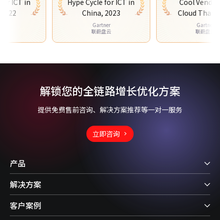
ICT in
Hype CycIe for ICT in
Cool Vendors in
22
China, 2023
CIoud That Driv
Business Disrupti
Gartner
Gartner
联蔚盘云
联蔚盘云
2023
解锁您的全链路增长优化方案
提供免费售前咨询、解决方案推荐等一对一服务
立即咨询
产品
解决方案
客户案例