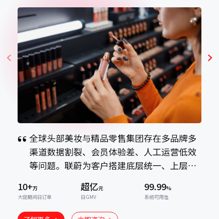
品牌多
豫园文化饮食集团选择携手技术伙伴联蔚数
营低效
科，率先着手集团级会员数字化项目的落
上层灵
地，构筑统一的会员数据基座，并计划引入
嵌AI
AI Agent智能中枢，系统性地提升会员触达
升运营
与运营能力。
了解更多
立即咨询