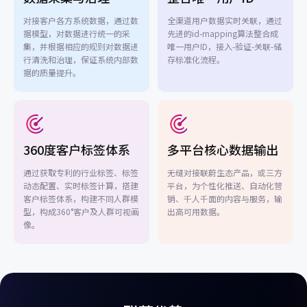
对接客户各方系统数据，通过数
全渠道用户数据实时关联，通过
据模型，对数据进行统一的采
先进的id-mapping算法整合成
集，并根据相应的规则对数据进
唯一用户ID，接入-验证-关联-储
行清洗和治理，保证系统内部数
存标准化流程。
据的质量提升。
360度客户标签体系
多平台核心数据输出
通过获取专利的行业标签、标签
无缝对接联蔚生态产品，或三方
动态配置、实时标签计算，搭建
平台，为个性化推送、自动化营
客户标签体系，构建不同人群模
销、千人千面的内容与服务，输
型，构成360°客户及人群可视画
出高可用数据。
像。