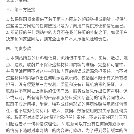
安全的活动。
三、第三方链接
1. 如果联蔚将来提供了若干第三方网站的超级链接或指针，提供与
这些第三方网站的任何链接只是为了向用户提供方便和信息而已。
2. 所链接的任何网站中的内容不在我们联蔚的控制之下，如果用户
决定访问这些网站，则完全由用户本人承担风险和责任。
四、免责条款
1. 本网站所载的材料和信息，包括但不限于文本、图片、数据、观
点、建议，联蔚并不保证这些材料和内容的准确、完整和可靠性，
并且明确声明不对这些材料和内容的错误或遗漏承担责任，也不对
这些材料和内容作出任何明示或默示的、包括但不限于有关所有权
担保、没有侵犯第三方权利、质量和没有计算机病毒的保证。 2.
联蔚并不就网址上提供的任何产品、服务或信息作出任何声明、保
证或认可，所有销售的产品和服务应受实际签订的销售合同约束。
联蔚不应对间接、附带、特殊或任何形式的惩罚性赔偿承担任何责
任，也不应对任何利润、收入、数据、数据使用的损失承担任何责
任。联蔚不对本网站的“资料”承担任何责任，不论该责任因何原因
引起或者基于何种侵权理论。 3. 联蔚可以在没有任何通知或提示
的情况下随时对本网站上的内容进行修改，为了得到
最
新版本的信