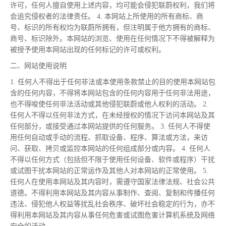
许可，任何人擅自使用上述内容，均可能会侵犯联蔚权利，我们将
会追究侵权者的法律责任。 4. 本网站上所使用的所有商标、商
号、标识的所有权均为联蔚所拥有，但注明属于他方拥有的商标、
商号、标识除外。本网站的浏览、使用在任何情况下不得被解释为
被授予使用本网站出现的任何标记的许可或权利。
二、网站使用说明
1. 任何人不得出于任何非法或本使用条款禁止的目的使用本网站包
含的任何内容，不得将本网站包含的任何内容用于任何非法用途，
也不得唆使任何非法活动或其他侵犯联蔚或他人权利的活动。 2.
任何人不得以任何非法方式，在未经授权的情况下访问本网站及其
任何部分，或接受通过本网站提供的任何服务。 3. 任何人不得使
用任何自动或手动的流程、抓取设备、程序、算法或方法，来访
问、获取、拷贝或监控本网站的任何组成部分或内容。 4. 任何人
不得以任何方式（包括但不限于使用任何设备、软件或程序）干扰
或试图干扰本网站的正常运作及其他人对本网站的正常使用。 5.
任何人在使用本网站及其内容时，需遵守国家法律法规、社会公共
道德。不得利用本网站及其内容从事制作、查阅、复制和传播任何
违法、侵犯他人权益等扰乱社会秩序、破坏社会稳定的行为，亦不
得利用本网站及其内容从事任何危害或试图危害计算机系统及网络