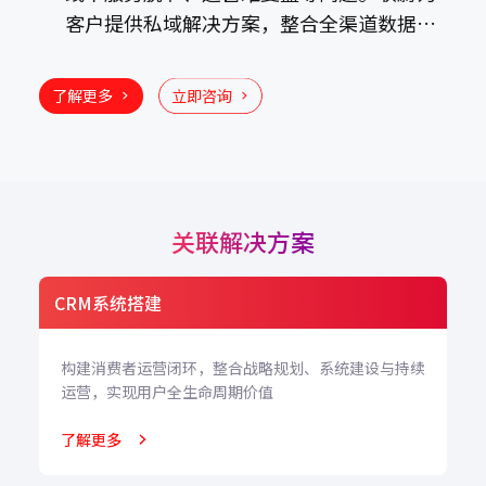
，
等问题。联蔚为某滑雪品牌提供解决方案，
从数据、工具、规则、运营四方面数字化重
营
构，打通全渠道数据、赋能导购、明确业绩
了解更多
立即咨询
分配、精细化私域运营，最终实现总部与门
店协同共赢，助力品牌长效增长。
关联解决方案
All in One小程序定制
增加业务触达渠道，提升会员运维和线上交付能力，促
进各种销售场景落地
了解更多