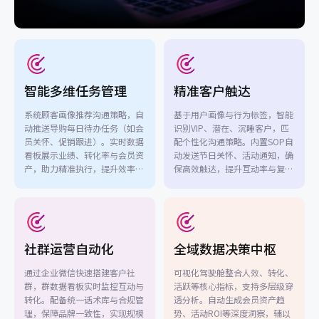
智能多维任务管理
精准客户触达
系统顾客画像推荐沟通策略，自
基于用户画像与行为标签，智能
动推送导购每日待办任务（如会
识别VIP、潜在、沉睡客户，匹
员关怀、促销跟进）。实时数据
配个性化沟通策略。内置SOP自
看板展示业绩、转化率与会员资
动发送节日关怀、活动通知，确
产，助力精准执行，提升效率与
保高效触达，提升互动率与复
成交转化。
购。
社群运营自动化
全域数据决策中枢
通过企业微信快速搭建客户社
可视化驾驶舱整合人效、转化、
群，群数据看板实时监控互动与
活跃等核心指标，支持多层级穿
转化。配备统一话术库与合规管
透分析。自动生成会员资产趋
理，保障品牌一致性，实现规模
势、活动ROI等深度洞察，辅以