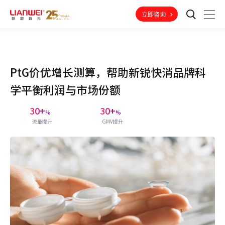
立即咨询
PtG价优增长测算，帮助新锐快消品牌科
学平衡利润与市场份额
30+
30+
%
%
流量提升
GMV提升